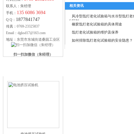
相关资讯
联系人：朱经理
135 6086 3694
手机：
风冷型氙灯老化试验箱与水冷型氙灯老
1877841747
Q Q：
么区别
橡胶氙灯老化试验箱的具体用途
传真：
0769-23325837
氙灯老化试验箱的维护及保养
Email：dgksd17@163.com
地址：
东莞市东城街道桑园工业区
如何排除氙灯老化试验箱的安全隐患？
扫一扫加微信（朱经理）
科赛德供应产品