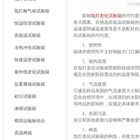
责任编
氙灯耐气候试验箱
影响
氙灯老化试验箱
的均匀度
各大因素。在挑选高低温试验箱的
恒温恒湿试验箱
温速度和减温速度等是不是配对自
高低温试验箱
化试验箱的均匀度。
1、密闭性
冷热冲击试验箱
箱体的密闭性不太好例如大门口漏
快速温变试验箱
2、箱内温度:
在氙灯老化试验箱照射阶段或停照
紫外线老化试验箱
规定在照射阶段需达到的温度等级
盐雾腐蚀试验箱
3、气流速度:
①接近样品表面的气流速度大小除
砂尘试验箱
②在自然环境中，出现强烈的太阳
等样品的影响时，应规定具体要求
淋雨试验箱
4、表面污染:
灰尘和其他表面污染物将严重改变
模拟运输振动台
5、构造
高温烤箱
氙灯老化试验箱的构造，在挺大水