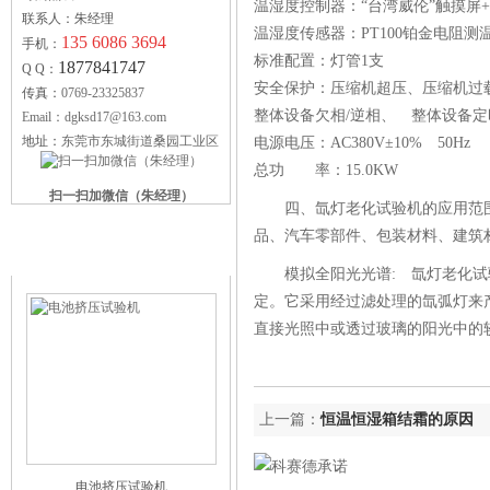
温湿度控制器：“台湾威伦”触摸屏+
联系人：朱经理
温湿度传感器：PT100铂金电阻测
135 6086 3694
手机：
标准配置：灯管1支
1877841747
Q Q：
安全保护：压缩机超压、压缩机过
传真：
0769-23325837
整体设备欠相/逆相、 整体设备
Email：dgksd17@163.com
地址：
东莞市东城街道桑园工业区
电源电压：AC380V±10% 50Hz
总功 率：15.0KW
扫一扫加微信（朱经理）
四、氙灯老化试验机的应用范
品、汽车零部件、包装材料、建筑
科赛德供应产品
模拟全阳光光谱:
氙灯老化试
定。它采用经过滤处理的氙弧灯来
直接光照中或透过玻璃的阳光中的
上一篇：
恒温恒湿箱结霜的原因
电池挤压试验机