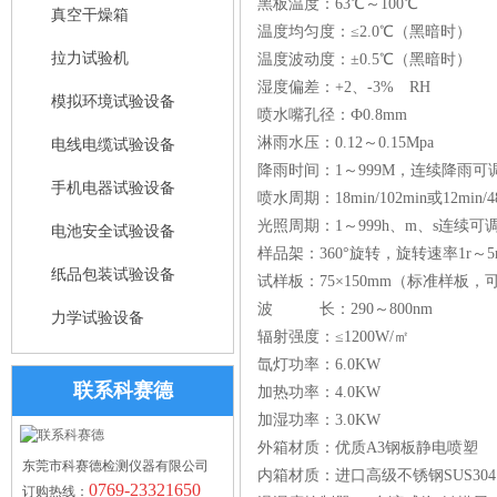
黑板温度：63℃～100℃
真空干燥箱
温度均匀度：≤2.0℃（黑暗时）
拉力试验机
温度波动度：±0.5℃（黑暗时）
湿度偏差：+2、-3% RH
模拟环境试验设备
喷水嘴孔径：Ф0.8mm
淋雨水压：0.12～0.15Mpa
电线电缆试验设备
降雨时间：1～999M，连续降雨可
手机电器试验设备
喷水周期：18min/102min或12mi
光照周期：1～999h、m、s连续可
电池安全试验设备
样品架：360°旋转，旋转速率1r～5r/
纸品包装试验设备
试样板：75×150mm（标准样板，
波 长：290～800nm
力学试验设备
辐射强度：≤1200W/㎡
氙灯功率：6.0KW
联系科赛德
加热功率：4.0KW
加湿功率：3.0KW
外箱材质：优质A3钢板静电喷塑
东莞市科赛德检测仪器有限公司
内箱材质：进口高级不锈钢SUS304
0769-23321650
订购热线：