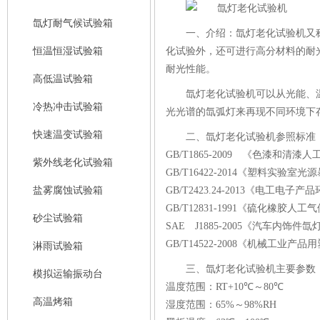
氙灯耐气候试验箱
一、介绍：
氙灯老化试验机
又
恒温恒湿试验箱
化试验外，还可进行高分材料的耐
耐光性能。
高低温试验箱
氙灯老化试验机可以从光能、
冷热冲击试验箱
光光谱的氙弧灯来再现不同环境下
快速温变试验箱
二、氙灯老化试验机参照标准
GB/T1865-2009 《色漆和
紫外线老化试验箱
GB/T16422-2014《塑料实
盐雾腐蚀试验箱
GB/T2423.24-2013《电工
GB/T12831-1991《硫化橡胶
砂尘试验箱
SAE J1885-2005《汽车内饰
GB/T14522-2008《机械工业
淋雨试验箱
三、氙灯老化试验机主要参数
模拟运输振动台
温度范围：RT+10℃～80℃
高温烤箱
湿度范围：65%～98%RH