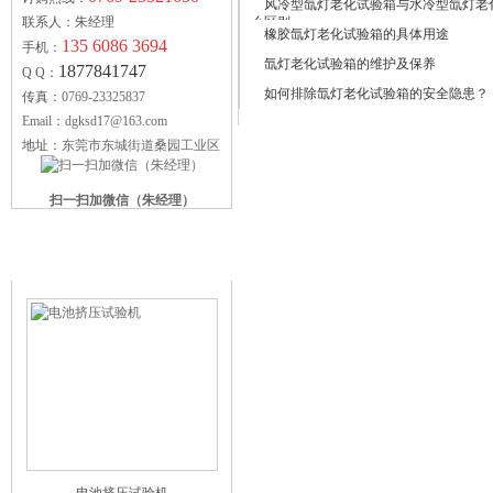
风冷型氙灯老化试验箱与水冷型氙灯老
联系人：朱经理
么区别
橡胶氙灯老化试验箱的具体用途
135 6086 3694
手机：
氙灯老化试验箱的维护及保养
1877841747
Q Q：
如何排除氙灯老化试验箱的安全隐患？
传真：
0769-23325837
Email：dgksd17@163.com
地址：
东莞市东城街道桑园工业区
扫一扫加微信（朱经理）
科赛德供应产品