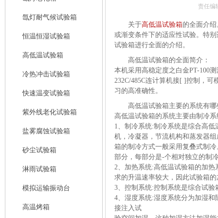
责任编
氙灯耐气候试验箱
关于
高低温试验箱
的全面介绍
或渐变条件下的适应性试验。特别适
恒温恒湿试验箱
试验箱进行全面的介绍。
高低温试验箱
高低温试验箱的全面简介：
本机采用高稳定度之白金PT-100
冷热冲击试验箱
232C/485C连计算机接[ ]
习的高准确性。
快速温变试验箱
高低温试验箱主要的系统有哪
紫外线老化试验箱
高低温试验箱的系统主要由制冷系
1、制冷系统:制冷系统是综合高
盐雾腐蚀试验箱
机，冷凝器，节流机构和蒸发器组
箱的制冷方式一般采用复叠式制冷
砂尘试验箱
部分，每部分是-个相对独立的制
2、加热系统:高低温试验箱的加
淋雨试验箱
求的升温速率较大，因此试验箱的
3、控制系统:控制系统是综合试
模拟运输振动台
4、湿度系统:湿度系统分为加湿
高温烤箱
接注入试