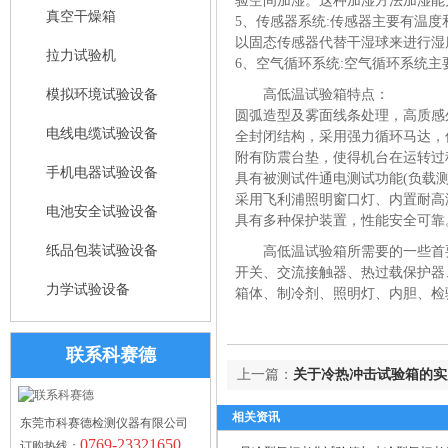
验空间加湿。这种加湿方法加湿能
真空干燥箱
5、传感器系统:传感器主要有温
以固态传感器代替干湿球来进行湿
拉力试验机
6、空气循环系统:空气循环系统
模拟环境试验设备
高低温试验箱特点：
圆弧造型及雾面线条处理，高质感
电线电缆试验设备
全封闭结构，采用强力循环马达，
附有防震台垫，使得机台在运转过
手机电器试验设备
具有被测试件通电测试功能(负载测
采用飞利浦照明窗口灯、内置耐高
电池安全试验设备
具有多种保护装置，性能安全可靠
纸品包装试验设备
高低温试验箱
所需要的一些首
开关、交流接触器、热过载保护器
力学试验设备
箱体、制冷剂、照明灯、内胆、检
联系科赛德
上一篇：
关于冷热冲击试验箱的实
相关资讯
东莞市科赛德检测仪器有限公司
0769-23321650
订购热线：