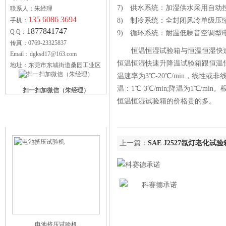
7) 供水系统：加湿供水采用自动
联系人：朱经理
135 6086 3694
手机：
8) 制冷系统：全封闭风冷单级压
1877841747
Q Q：
9) 循环系统：耐温低噪音空调型
传真：
0769-23325837
恒温恒湿试验箱与恒温恒湿快
Email：dgksd17@163.com
恒温恒湿快速升降温试验箱
跟恒温
地址：
东莞市东城街道桑园工业区
温速率为3℃-20℃/min，线
温：1℃-3℃/min;降温为1℃
扫一扫加微信（朱经理）
恒温恒湿试验箱的价格贵的多。
科赛德供应产品
上一篇：
SAE J2527氙灯老化
电池挤压试验机