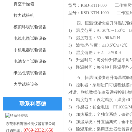
真空干燥箱
型号：KSD-KTH-800 工作室尺寸
型号：KSD-KTH-1000 工作室尺寸
拉力试验机
四、恒温恒湿快速升降温试验
模拟环境试验设备
1) 温度范围：A:-20℃～150℃ B:
2) 湿度范围：30～98％R.H
电线电缆试验设备
3) 波动/均匀度：≤±0.5℃/≤+2℃
手机电器试验设备
4) 湿度偏差：＋2、-3％R.H
5) 升温时间：每分钟升降温平均5
电池安全试验设备
6) 降温时间：每分钟升降温平均5
纸品包装试验设备
五、恒温恒湿快速升降温试验
力学试验设备
1) 控制器：采用进口可编程触摸式
对话、联机数据传输及远程控制功
2) 精度范围：设定精度：温度±0.1
联系科赛德
3) 传感器：铂金电阻 PT100Ω/
4) 加热系统：全独立系统，镍铬
5) 加湿系统：外置隔离式，全不
东莞市科赛德检测仪器有限公司
6) 除湿系统：采用蒸发器盘管露
0769-23321650
订购热线：