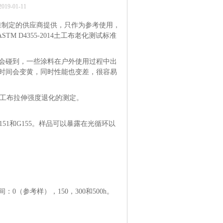
9-01-11
准制定的供应商提供，只作为参考使用，
M D4355-2014土工布老化测试标准
会碰到，一些涂料在户外使用过程中出
时间会变黄，同时性能也变差，很容易
的土工布拉伸强度退化的测定。
51和G155。样品可以暴露在光循环以
。
（参考样），150，300和500h。