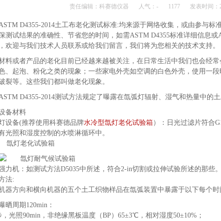
责任编辑：科赛德仪器
人气：
-
1177
发表时间：201
ASTM D4355-2014土工布老化测试标准
:均来源于网络收集，或由参与标
保测试结果的准确性、节省您的时间，如需ASTM D4355标准详细信息或AST
，欢迎与我们技术人员联系或给我们留言，我们将为您相关的技术支持。
材料或者产品的老化目前已经越来越被关注，在日常生活中我们也会经常
色、起泡、粉化之类的现象；一些家电外壳如空调的白色外壳，使用一段
破裂等。这些我们都叫做老化现象。
ASTM D4355-2014测试方法规定了曝露在氙弧灯辐射、湿气和热量中
设备材料
灯设备(推荐使用科赛德品牌
水冷型氙灯老化试验箱
）：日光过滤片符合G1
有光照和湿度控制的水喷淋循环中。
强力机：如测试方法D5035中所述，符合2-in切割或拉伸试验所述的那些
方法:
机器方向和横向机器的五个土工织物样品在氙弧装置中暴露于以下每个时间：0
曝晒周期120min：
步，光照90min，非绝缘黑板温度（BP）65±3℃，相对湿度50±10%；