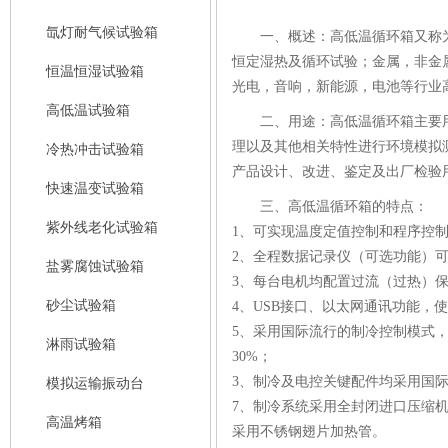
氙灯耐气候试验箱
一、概述：
高低温循环箱
又称
恒定湿热及循环试验；金属，非金
恒温恒湿试验箱
光电，音响，新能源，电池等行业
高低温试验箱
二、用途：高低温循环箱主要
理以及其他相关特性进行环境模拟
冷热冲击试验箱
产品设计、改进、鉴定及出厂检验
快速温变试验箱
三、高低温循环箱的特点：
紫外线老化试验箱
1、可实现温度定值控制和程序控
2、全程数据记录仪（可选功能）
盐雾腐蚀试验箱
3、每台电机均配置过流（过热）
砂尘试验箱
4、USB接口、以太网通讯功能，
5、采用国际流行的制冷控制模式，
淋雨试验箱
30%；
3、制冷及电控关键配件均采用国
模拟运输振动台
7、制冷系统采用全封闭进口压缩
高温烤箱
采用不锈钢翅片加热管。