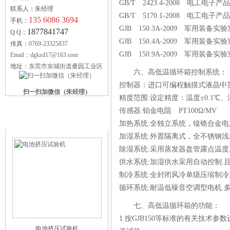
GB/T 2423.4-2008 电工
联系人：朱经理
GB/T 5170.1-2008 电工
135 6086 3694
手机：
GJB 150.3A-2009 军用装
1877841747
Q Q：
GJB 150.4A-2009 军用装
传真：
0769-23325837
GJB 150.9A-2009 军用装
Email：dgksd17@163.com
地址：
东莞市东城街道桑园工业区
六、高低温循环箱控制系统：
控制器：进口可编程触摸式液晶中
扫一扫加微信（朱经理）
精度范围:设定精度：温度±0.1℃、湿
传感器:铂金电阻 PT100Ω/MV
科赛德供应产品
加热系统:全独立系统，镍铬合金
加湿系统:外置隔离式，全不锈钢
除湿系统:采用蒸发器盘管露点温
供水系统:加湿供水采用自动控制.
制冷系统:全封闭风冷单级压缩制冷
循环系统:耐温低噪音空调型电机.
七、高低温循环箱的功能：
1.按GJB150等标准的有关技
电池挤压试验机