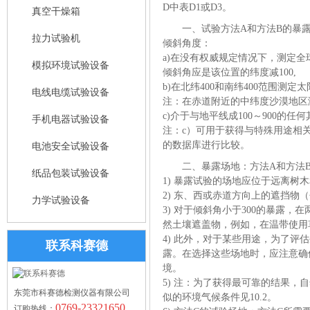
D中表D1或D3。
真空干燥箱
一、试验方法A和方法B的暴
拉力试验机
倾斜角度：
a)在没有权威规定情况下，测定
模拟环境试验设备
倾斜角应是该位置的纬度减100,
b)在北纬400和南纬400范围测
电线电缆试验设备
注：在赤道附近的中纬度沙漠地区
c)介于与地平线成100～900的任
手机电器试验设备
注：c）可用于获得与特殊用途相
的数据库进行比较。
电池安全试验设备
二、暴露场地：方法A和方法
纸品包装试验设备
1) 暴露试验的场地应位于远离树
2) 东、西或赤道方向上的遮挡物
力学试验设备
3) 对于倾斜角小于300的暴露
然土壤遮盖物，例如，在温带使用
4) 此外，对于某些用途，为了
联系科赛德
露。在选择这些场地时，应注意确
境。
5) 注：为了获得最可靠的结果
东莞市科赛德检测仪器有限公司
似的环境气候条件见10.2。
0769-23321650
订购热线：