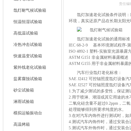
责任编
氙灯耐气候试验箱
氙灯加速老化试验
条件说明：
环境，真实还原产品在长期太阳光
恒温恒湿试验箱
高低温试验箱
氙灯加速老化试验的通用标准
冷热冲击试验箱
IEC 68-2-9 基本环境测试程
ISO 4892-1 塑料-实验室光源暴
快速温变试验箱
ASTM G151 非金属材料暴露概述
ASTM G155 用于非金属材料暴
紫外线老化试验箱
汽车行业氙灯老化标准：
盐雾腐蚀试验箱
SAE J2412 可控辐照度氙灯设
SAE J2527 可控辐照度氙灯设
砂尘试验箱
1.为了减少测试的多变性，保证
2.用于喷淋、潮湿或其它用途的水
淋雨试验箱
二氧化硅含量不超过0.2ppm，二氧
处理能够得到所要求纯度的水。
模拟运输振动台
3.在对汽车内饰件进行测试时，
4.测试汽车内饰件时，通过安装合适
高温烤箱
5.测试汽车外饰件时，通过安装合