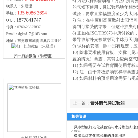
6) 方法C的试验场地：方法C所
联系人：朱经理
的气候下使用，且试验场地年相对
135 6086 3694
手机：
试验，要求直接辐照度至少为太阳
1877841747
7) 注：在中度到高度散射太阳
Q Q：
得到可接受的结果，但这种损失可
传真：
0769-23325837
8) 正如在ISO/TR9673中
Email：dgksd17@163.com
果导致紫外光被散射到半球形天顶
地址：
东莞市东城街道桑园工业区
9) 试样的安装：除非另有规定
10) 除非要求使用背板、支撑（
扫一扫加微信（朱经理）
置的情况）暴露，其背面应向空气
11) 如果需要在试样背面使用背
科赛德供应产品
12) 注：由于背板影响试样非
13) 如果材料的预期用途需要与
上一篇：
紫外耐气候试验箱
相关资讯
风冷型氙灯老化试验箱与水冷型氙灯老
么区别
橡胶氙灯老化试验箱的具体用途