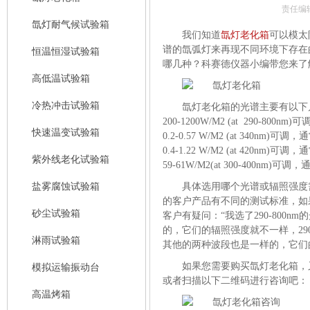
责任编
氙灯耐气候试验箱
我们知道
氙灯老化箱
可以模太
谱的氙弧灯来再现不同环境下存在
恒温恒湿试验箱
哪几种？科赛德仪器小编带您来了
高低温试验箱
冷热冲击试验箱
氙灯老化箱的光谱主要有以下
200-1200W/M2 (at 290-80
快速温变试验箱
0.2-0.57 W/M2 (at 340nm)
0.4-1.22 W/M2 (at 420nm)
紫外线老化试验箱
59-61W/M2(at 300-400nm
盐雾腐蚀试验箱
具体选用哪个光谱或辐照强度
的客户产品有不同的测试标准，如
砂尘试验箱
客户有疑问：“我选了290-800nm
的，它们的辐照强度就不一样，290
淋雨试验箱
其他的两种波段也是一样的，它们
如果您需要购买
氙灯老化箱
，
模拟运输振动台
或者扫描以下二维码进行咨询吧：
高温烤箱